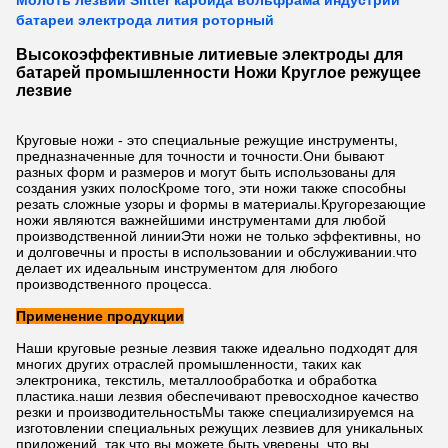
Молоть лезвий Slitter карбида вольфрама индустрии
батареи электрода лития роторный
Высокоэффективные литиевые электроды для
батарей промышленности Ножи Круглое режущее
лезвие
Круговые ножи - это специальные режущие инструменты,
предназначенные для точности и точности.Они бывают
разных форм и размеров и могут быть использованы для
создания узких полосКроме того, эти ножи также способны
резать сложные узоры и формы в материалы.Кругорезающие
ножи являются важнейшими инструментами для любой
производственной линииЭти ножи не только эффективны, но
и долговечны и просты в использовании и обслуживании.что
делает их идеальным инструментом для любого
производственного процесса.
Применение продукции
Наши круговые резные лезвия также идеально подходят для
многих других отраслей промышленности, таких как
электроника, текстиль, металлообработка и обработка
пластика.наши лезвия обеспечивают превосходное качество
резки и производительностьМы также специализируемся на
изготовлении специальных режущих лезвиев для уникальных
приложений, так что вы можете быть уверены, что вы