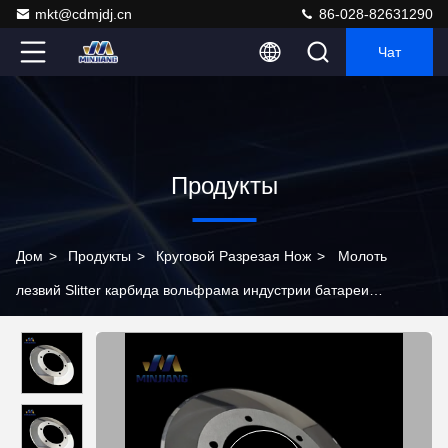
mkt@cdmjdj.cn
86-028-82631290
Чат
Продукты
Дом
>
Продукты
>
Круговой Разрезая Нож
>
Молоть
лезвий Slitter карбида вольфрама индустрии батареи
электрода лития роторный