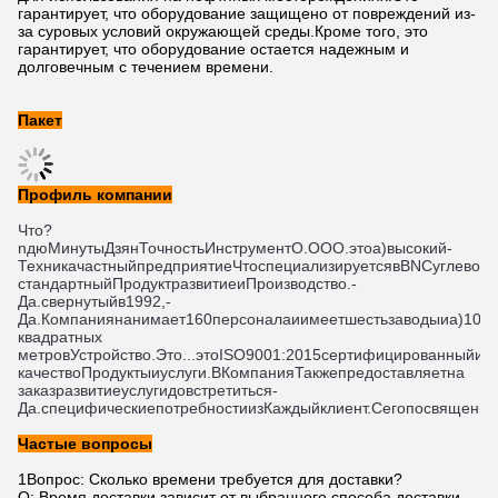
гарантирует, что оборудование защищено от повреждений из-
за суровых условий окружающей среды.Кроме того, это
гарантирует, что оборудование остается надежным и
долговечным с течением времени.
Пакет
Профиль компании
Что?
n
дю
Минуты
Дзян
Точность
Инструмент
О
.
ООО
.
это
а)
высокий
-
Техника
частный
предприятие
Что
специализируется
в
В
NC
углевод
стандартный
Продукт
развитие
и
Производство
.
- 
Да.
свернутый
в
1992
,
- 
Да.
Компания
нанимает
160
персонала
и
имеет
шесть
заводы
и
а)
1000
квадратных 
метров
Устройство
.
Это...
это
ISO
9
001
:
2015
сертифицированный
и
с
качество
Продукты
и
услуги
.
В
Компания
Также
предоставляет
на 
заказ
развитие
услуги
до
встретиться
- 
Да.
специфические
потребности
из
Каждый
клиент
.
С
его
посвящение
Частые вопросы
1Вопрос: Сколько времени требуется для доставки?
О: Время доставки зависит от выбранного способа доставки,