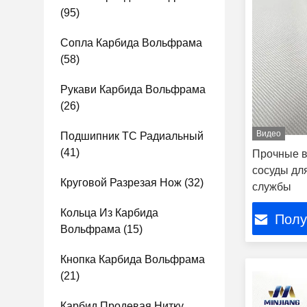
(95)
Сопла Карбида Вольфрама
(58)
Рукави Карбида Вольфрама
(26)
Видео
Подшипник TC Радиальный
(41)
Прочные 
сосуды дл
Круговой Разрезая Нож
(32)
службы
Кольца Из Карбида
Полу
Вольфрама
(15)
Кнопка Карбида Вольфрама
(21)
Карбид Продевая Нитку