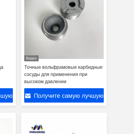
Видео
да
Точные вольфрамовые карбидные
сосуды для применения при
высоком давлении
чшую
Получите самую лучшую
цену