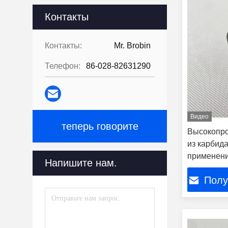
Контакты
Контакты:
Mr. Brobin
Телефон:
86-028-82631290
Видео
теперь говорите
Высокопро
из карбид
применен
Напишите нам.
Полу