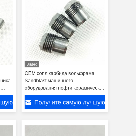
Видео
OEM сопл карбида вольфрама
ьника
Sandblast машинного
я
оборудования нефти керамический
принял
чшую
Получите самую лучшую
цену