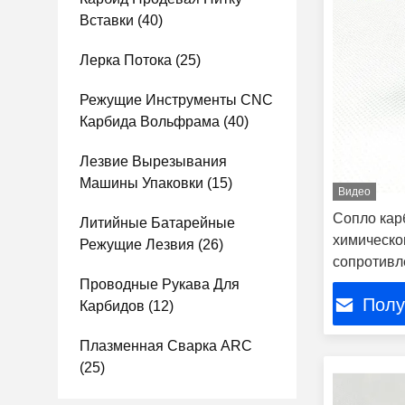
Вставки
(40)
Лерка Потока
(25)
Режущие Инструменты CNC
Карбида Вольфрама
(40)
Лезвие Вырезывания
Машины Упаковки
(15)
Видео
Сопло кар
Литийные Батарейные
химическо
Режущие Лезвия
(26)
сопротивл
Проводные Рукава Для
Полу
Карбидов
(12)
Плазменная Сварка ARC
(25)