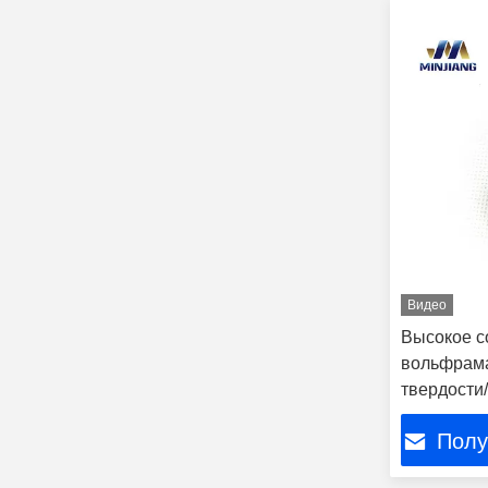
Видео
Высокое с
вольфрама
твердости
масла
Полу