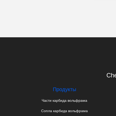
Che
Продукты
Части карбида вольфрама
Сопла карбида вольфрама