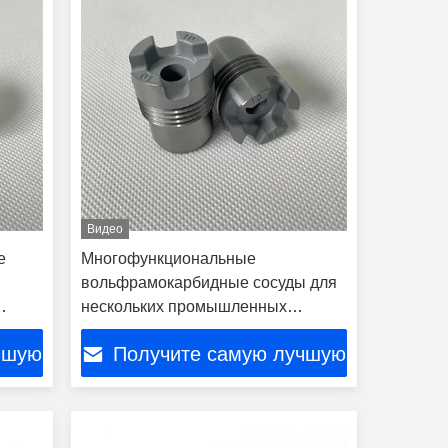
Видео
е
Многофункциональные
вольфрамокарбидные сосуды для
нескольких промышленных
применений
чшую
Получите самую лучшую
цену