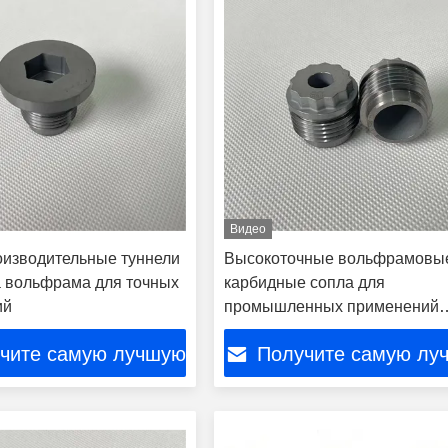
Видео
изводительные туннели
Высокоточные вольфрамовы
а вольфрама для точных
карбидные сопла для
ий
промышленных применений
распыления
чите самую лучшую
Получите самую лу
цену
цену