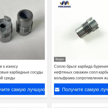
Видео
е к износу
Сопло брызг карбида бурени
овые карбидные сосуды
нефтяных скважин сопл карб
ой среды
вольфрама сопротивления ж
чите самую лучшую
Получите самую лу
цену
цену