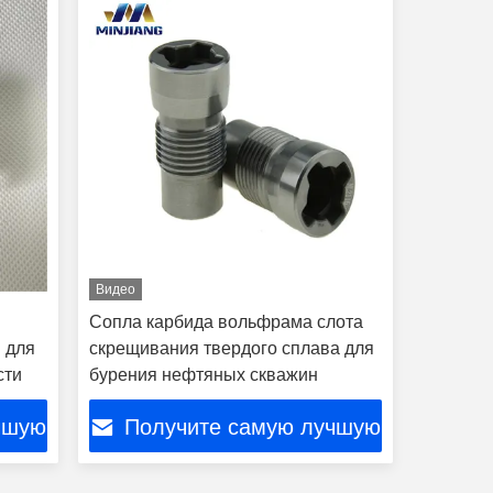
Видео
Сопла карбида вольфрама слота
 для
скрещивания твердого сплава для
сти
бурения нефтяных скважин
чшую
Получите самую лучшую
цену