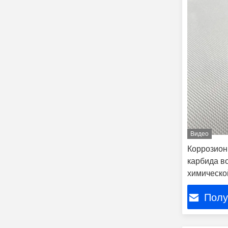
Видео
Коррозион
карбида в
химическо
Полу