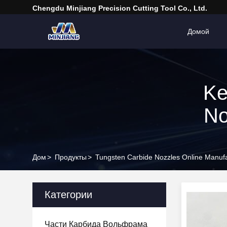
Chengdu Minjiang Precision Cutting Tool Co., Ltd.
Домой
Ke
No
Дом
>
Продукты
>
Tungsten Carbide Nozzles Online Manufa
Категории
Части Карбида Вольфрама