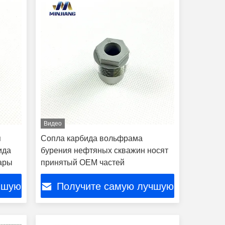
Видео
я
Сопла карбида вольфрама
ида
бурения нефтяных скважин носят
ары
принятый OEM частей
чшую
Получите самую лучшую
цену