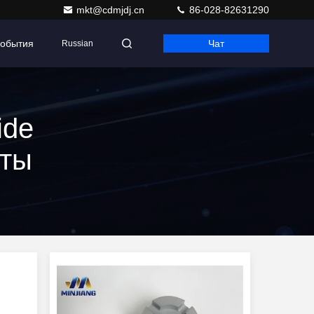
mkt@cdmjdj.cn
86-028-82631290
обытия
Чат
Russian
ide
кты