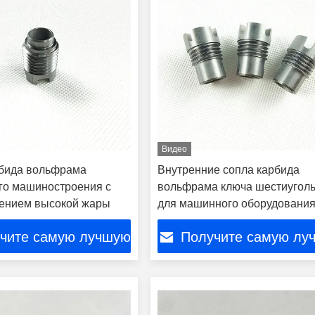
Видео
бида вольфрама
Внутренние сопла карбида
го машиностроения с
вольфрама ключа шестиугол
ением высокой жары
для машинного оборудовани
нефти
чите самую лучшую
Получите самую лу
цену
цену