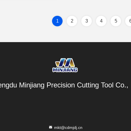
цену
1
2
3
4
5
ngdu Minjiang Precision Cutting Tool Co., 
mkt@cdmjdj.cn